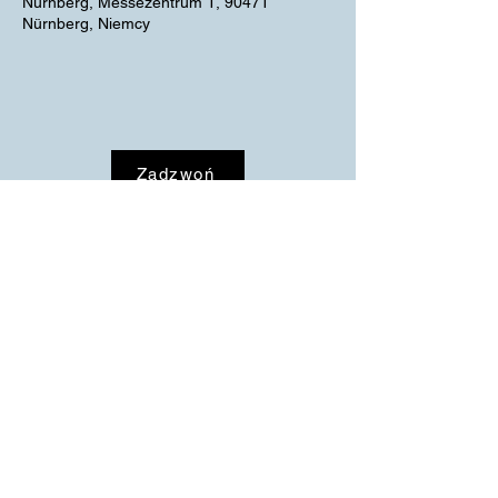
Nürnberg, Messezentrum 1, 90471
Nürnberg, Niemcy
Zadzwoń
MPRODUCTION
info@mproduction.eu
Ługwałd 180, 11-001
+48 89 30 70 500
Dywity