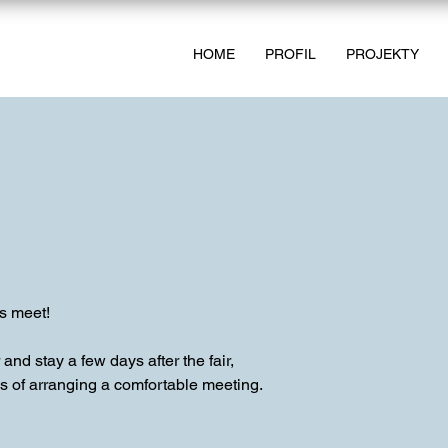
HOME
PROFIL
PROJEKTY
's meet!
and stay a few days after the fair,
 of arranging a comfortable meeting.