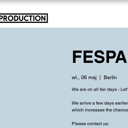
FESPA
wt., 06 maj
  |  
Berlin
We are on all fair days - Let
We arrive a few days earlier 
which increases the chances
Please contact us: