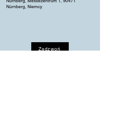
Nürnberg, Messezentrum 1, 90471
Nürnberg, Niemcy
Zadzwoń
MPRODUCTION
info@mproduction.eu
Ługwałd 180, 11-001
+48 89 30 70 500
Dywity